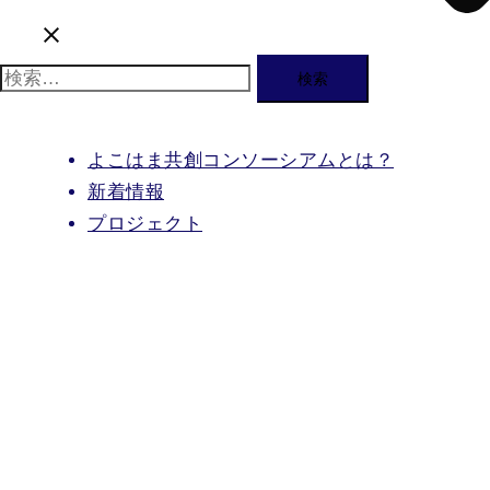
検
索:
よこはま共創コンソーシアムとは？
新着情報
プロジェクト