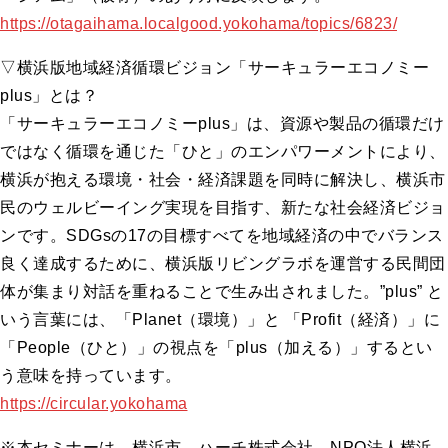
https://otagaihama.localgood.yokohama/topics/6823/
▽横浜版地域経済循環ビジョン「サーキュラーエコノミー
plus」とは？
「サーキュラーエコノミーplus」は、資源や製品の循環だけ
ではなく循環を通じた「ひと」のエンパワーメントにより、
横浜が抱える環境・社会・経済課題を同時に解決し、横浜市
民のウェルビーイング実現を目指す、新たな社会経済ビジョ
ンです。SDGsの17の目標すべてを地域経済の中でバランス
良く達成するために、横浜版リビングラボを運営する民間団
体が集まり対話を重ねることで生み出されました。”plus” と
いう言葉には、「Planet（環境）」と 「Profit（経済）」に
「People（ひと）」の視点を「plus（加える）」するとい
う意味を持っています。
https://circular.yokohama
※本セミナーは、横浜市、ハーチ株式会社、NPO法人横浜