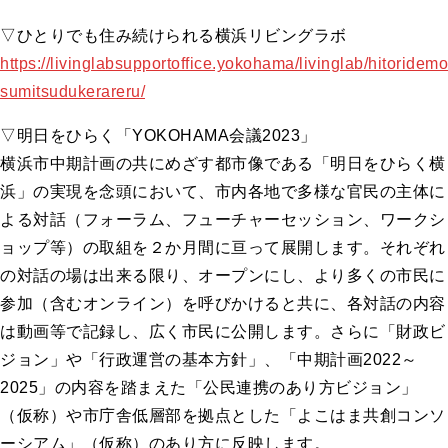
▽ひとりでも住み続けられる横浜リビングラボ
https://livinglabsupportoffice.yokohama/livinglab/hitoridemo
sumitsudukerareru/
▽明日をひらく「YOKOHAMA会議2023」
横浜市中期計画の共にめざす都市像である「明日をひらく横
浜」の実現を念頭において、市内各地で多様な官民の主体に
よる対話（フォーラム、フューチャーセッション、ワークシ
ョップ等）の取組を２か月間に亘って展開します。それぞれ
の対話の場は出来る限り、オープンにし、より多くの市民に
参加（含むオンライン）を呼びかけると共に、各対話の内容
は動画等で記録し、広く市民に公開します。さらに「財政ビ
ジョン」や「行政運営の基本方針」、「中期計画2022～
2025」の内容を踏まえた「公民連携のあり方ビジョン」
（仮称）や市庁舎低層部を拠点とした「よこはま共創コンソ
ーシアム」（仮称）のあり方に反映します。