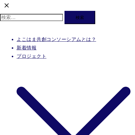
検
索:
よこはま共創コンソーシアムとは？
新着情報
プロジェクト