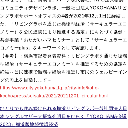
コミュニティデザインラボ、一般社団法人YOKOHAMAリビ
ングラボサポートオフィスの4者が2021年12月1日に締結し
た、「リビングラボを通じた循環型経済（サーキュラーエコ
ノミー）を公民連携により推進する協定」にもとづく協働・
共創事業「おたがいハマセミナー」として「サーキュラーエ
コノミーplus」をキーワードとして実施します。
【参考】：横浜市記者発表資料：リビングラボを通じた循環
型経済（サーキュラーエコノミー）を推進するための協定を
締結～公民連携で循環型経済を推進し市民のウェルビーイン
グの向上を目指します～
https://www.city.yokohama.lg.jp/city-info/koho-
kocho/press/seisaku/2021/20211201_circular.html
ひとりでも住み続けられる横浜リビングラボ
一般社団法人日
本シングルマザー支援協会
明日をひらく「YOKOHAMA会議
2023」
横浜版地域循環経済