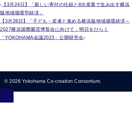
投
【3月24日】「新しい寄付の仕組と8次産業で生み出す横浜
版地域循環型経済」
稿
【3月28日】「子ども・若者と進める横浜版地域循環経済～
ナ
2027横浜国際園芸博覧会に向けて」明日をひらく
ビ
「YOKOHAMA会議2023」公開研究会
ゲ
ー
シ
ョ
© 2026 Yokohama Co-creation Consortium.
ン