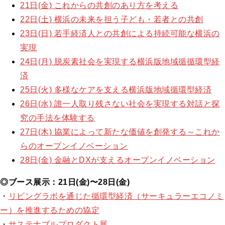
21日(金) これからの共創のあり方を考える
22日(土) 横浜の未来を担う子ども・若者との共創
23日(日) 若手経済人との共創による持続可能な横浜の
実現
24日(月) 脱炭素社会を実現する横浜版地域循循環型経
済
25日(火) 多様なケアを支える横浜版地域循環型経済
26日(水) 誰一人取り残さない社会を実現する対話と探
究の手法を体験する
27日(木) 協業によって新たな価値を創発する～これか
らのオープンイノベーション
28日(金) 金融とDXが支えるオープンイノベーション
◎ブース展示：
21日(金)〜28日(金)
・
リビングラボを通じた循環型経済（サーキュラーエコノミ
ー）を推進するための協定
・
サステナブルプロダクト展