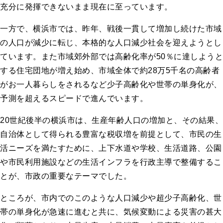
充分に発揮できないまま現在に至っています。
一方で、横浜市では、昨年、戦後一貫して増加し続けた市域
の人口が減少に転じ、本格的な人口減少社会を迎えようとし
ています。また市域郊外部では高齢化率が50％に達しようと
する住宅団地が増え始め、市域全体で約28万5千名の高齢者
がお一人暮らしをされるなど少子高齢化や世帯の単身化が、
予測を超えるスピードで進んでいます。
20世紀後半の横浜市は、生産年齢人口の増加と、その結果、
自治体として得られる豊富な税収増を前提として、市民の生
活ニーズを満たすために、上下水道や学校、生活道路、公園
や市民利用施設などの生活インフラを行政主導で整備するこ
とが、市政の重要なテーマでした。
ところが、市内でのこのような人口減少や超少子高齢化、世
帯の単身化が急速に進むと共に、気候変動による災害の甚大