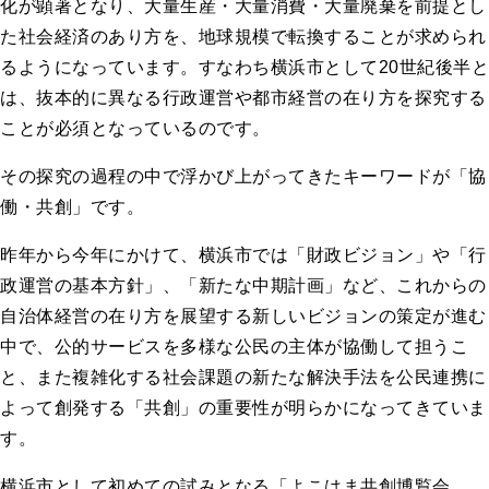
化が顕著となり、大量生産・大量消費・大量廃棄を前提とし
た社会経済のあり方を、地球規模で転換することが求められ
るようになっています。すなわち横浜市として20世紀後半と
は、抜本的に異なる行政運営や都市経営の在り方を探究する
ことが必須となっているのです。
その探究の過程の中で浮かび上がってきたキーワードが「協
働・共創」です。
昨年から今年にかけて、横浜市では「財政ビジョン」や「行
政運営の基本方針」、「新たな中期計画」など、これからの
自治体経営の在り方を展望する新しいビジョンの策定が進む
中で、公的サービスを多様な公民の主体が協働して担うこ
と、また複雑化する社会課題の新たな解決手法を公民連携に
よって創発する「共創」の重要性が明らかになってきていま
す。
横浜市として初めての試みとなる「よこはま共創博覧会