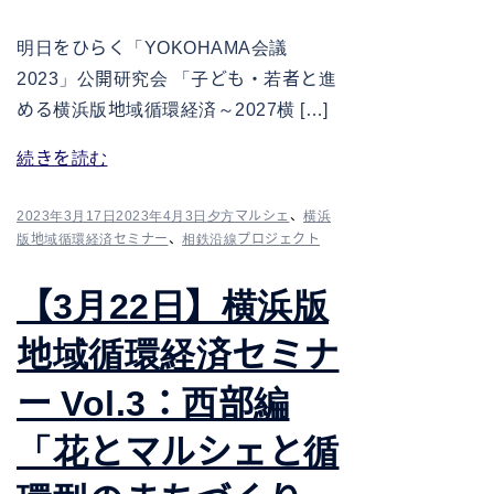
明日をひらく「YOKOHAMA会議
2023」公開研究会 「子ども・若者と進
める横浜版地域循環経済～2027横 […]
続きを読む
2023年3月17日
2023年4月3日
夕方マルシェ
、
横浜
版地域循環経済セミナー
、
相鉄沿線プロジェクト
【3月22日】横浜版
地域循環経済セミナ
ー Vol.3：西部編
「花とマルシェと循