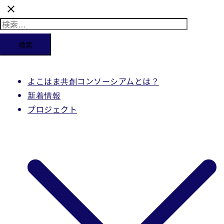
検
索:
よこはま共創コンソーシアムとは？
新着情報
プロジェクト