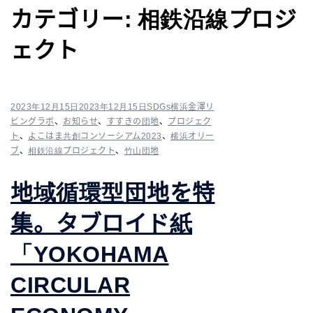
カテゴリー:
相鉄沿線プロジ
ェクト
2023年12月15日
2023年12月15日
SDGs横浜金澤リ
ビングラボ
、
お知らせ
、
すすきの団地
、
プロジェク
ト
、
よこはま共創コンソーシアム2023
、
横浜オリー
ブ
、
相鉄沿線プロジェクト
、
竹山団地
地域循環型団地を特
集。タブロイド紙
「YOKOHAMA
CIRCULAR