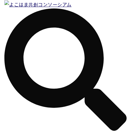
コ
ン
テ
ン
ツ
へ
ス
キ
ッ
プ