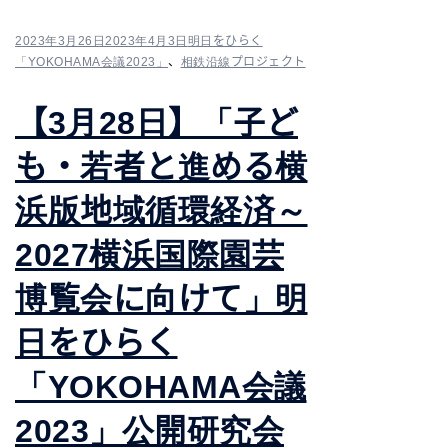
2023年3月26日
2023年4月3日
明日をひらく
「YOKOHAMA会議2023」
、
相鉄沿線プロジェクト
【3月28日】「子ど
も・若者と進める横
浜版地域循環経済～
2027横浜国際園芸
博覧会に向けて」明
日をひらく
「YOKOHAMA会議
2023」公開研究会