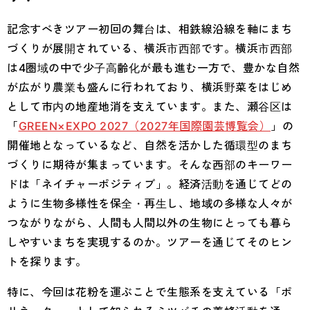
記念すべきツアー初回の舞台は、相鉄線沿線を軸にまち
づくりが展開されている、横浜市西部です。横浜市西部
は4圏域の中で少子高齢化が最も進む一方で、豊かな自然
が広がり農業も盛んに行われており、横浜野菜をはじめ
として市内の地産地消を支えています。また、瀬谷区は
「
GREEN×EXPO 2027（2027年国際園芸博覧会）
」の
開催地となっているなど、自然を活かした循環型のまち
づくりに期待が集まっています。そんな西部のキーワー
ドは「ネイチャーポジティブ」。経済活動を通じてどの
ように生物多様性を保全・再生し、地域の多様な人々が
つながりながら、人間も人間以外の生物にとっても暮ら
しやすいまちを実現するのか。ツアーを通じてそのヒン
トを探ります。
特に、今回は花粉を運ぶことで生態系を支えている「ポ