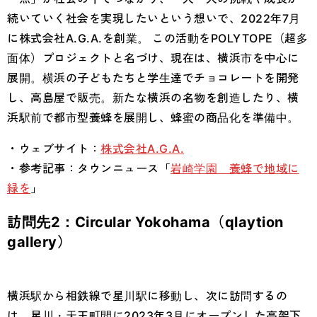
続いていく社会を実現したいという想いで、2022年7月
に株式会社A.G.A.を創業。 この活動をPOLYTOPE（超多
面体）プロジェクトと名づけ、現在は、横浜市を中心に
展開。横浜の子どもたちと学生達でチョコレートを開発
し、高島屋で販売。新たな横浜の名物を創造したり、横
浜駅前で都市型養蜂を展開し、蜂蜜の商品化を準備中。
・ウェブサイト：
株式会社A.G.A.
・参考記事：タウンニュース「
岩崎学園 養蜂で地域に
緑を
」
訪問先2：Circular Yokohama（qlaytion
gallery）
横浜駅から相鉄線で星川駅に移動し、次に訪問するの
は、星川・天王町間に2023年3月にオープンした高架下