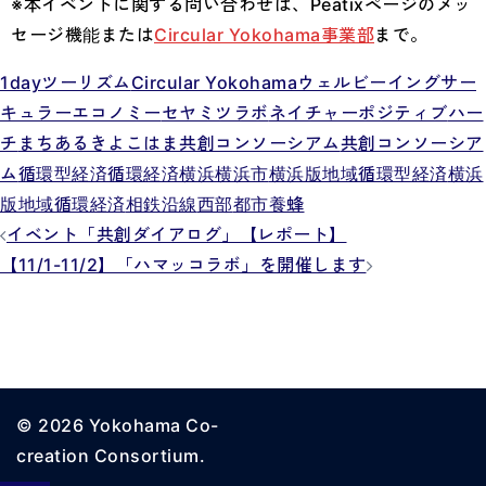
※本イベントに関する問い合わせは、Peatixページのメッ
セージ機能または
Circular Yokohama事業部
まで。
1dayツーリズム
Circular Yokohama
ウェルビーイング
サー
キュラーエコノミー
セヤミツラボ
ネイチャーポジティブ
ハー
チ
まちあるき
よこはま共創コンソーシアム
共創コンソーシア
ム
循環型経済
循環経済
横浜
横浜市
横浜版地域循環型経済
横浜
版地域循環経済
相鉄沿線
西部
都市養蜂
投
イベント「共創ダイアログ」【レポート】
【11/1-11/2】「ハマッコラボ」を開催します
稿
ナ
ビ
ゲ
ー
© 2026 Yokohama Co-
シ
creation Consortium.