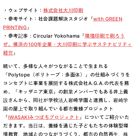
・ウェブサイト：
株式会社大川印刷
・参考サイト：社会課題解決スタジオ「
with GREEN
PRINTING
」
・参考記事：Circular Yokohama「
環境印刷で刷ろう
ぜ。横浜の100年企業・大川印刷に学ぶサステナビリティ
経営
」
続いて、多様な人々がつながることで生まれる
「Polytope（ポリトープ：多面体）」の仕組みづくりを
コンセプトに事業を展開する株式会社A.G.A.の代表を務
め、「キッザニア東京」の創業メンバーでもある井上義
設さんから、同社が学校法人岩崎学園と連携し、岩崎学
園の屋上で取り組んでいる都市養蜂プロジェクト
「
IWASAKIみつばちプロジェクト
」についてご紹介いた
だきます。当日は、養蜂を通じた子どもたちの体験型環
境教育、地域とのつながりづくり、都市の自然再生、株