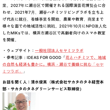
業。2027年に瀬谷区で開催される国際演芸花博覧会に合
わせ、2021年7月、瀬谷ハチミツリビングラボを立ち上
げ代表に就任、養蜂事業を開始。農業や教育、商業まで
様々な面での地域活性に挑戦。2021年10月にNPO法人化
したMIKsでは、横浜市瀬谷区で高齢者向けのスマホ教室
を開催。
・ウェブサイト：
一般社団法人セヤミツラボ
・参考記事：IDEAS FOR GOOD「
花とハチミツで、地域
の自然も経済も豊かに。横浜・瀬谷で養蜂に挑む「セヤ
ミツラボ」
」
お話を聞く人：清水俊英（株式会社サカタのタネ経営本
部・サカタのタネグリーンサービス取締役）