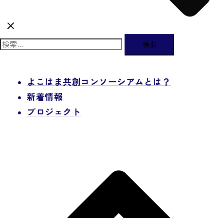
検
索:
よこはま共創コンソーシアムとは？
新着情報
プロジェクト