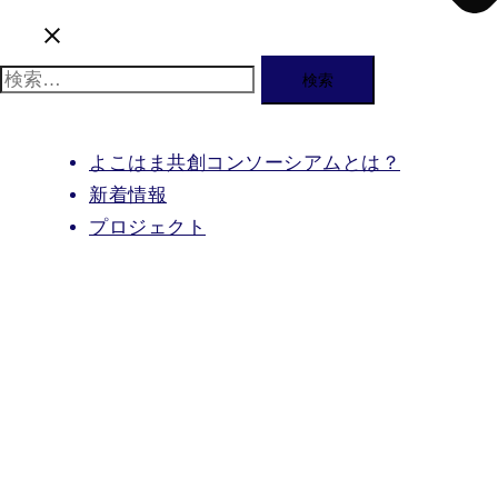
検
索:
よこはま共創コンソーシアムとは？
新着情報
プロジェクト