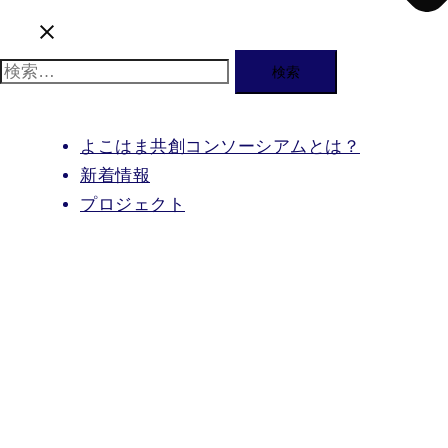
検
索:
よこはま共創コンソーシアムとは？
新着情報
プロジェクト