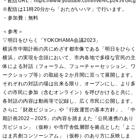
・配信URL：https://www.youtube.com/live/4Cpz45VGIcg
※配信は11時20分から「おたがいハマ」で行います。
・参加費：無料
＜参考＞
▽明日をひらく「YOKOHAMA会議2023」
横浜市中期計画の共にめざす都市像である「明日をひらく
横浜」の実現を念頭において、市内各地で多様な官民の主
体による対話（フォーラム、フューチャーセッション、ワ
ークショップ等）の取組を２か月間に亘って展開します。
それぞれの対話の場は出来る限り、オープンにし、より多
くの市民に参加（含むオンライン）を呼びかけると共に、
各対話の内容は動画等で記録し、広く市民に公開します。
さらに「財政ビジョン」や「行政運営の基本方針」、「中
期計画2022～2025」の内容を踏まえた「公民連携のあり
方ビジョン」（仮称）や市庁舎低層部を拠点とした「よこ
はま共創コンソーシアム」（仮称）のあり方に反映しま