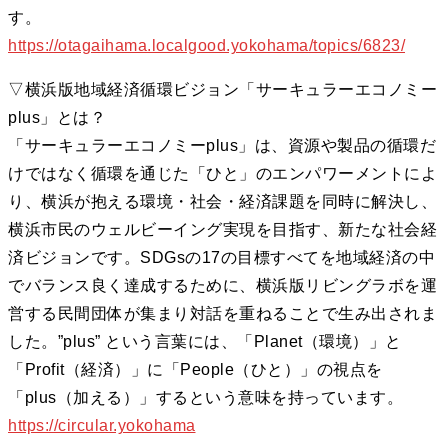
す。
https://otagaihama.localgood.yokohama/topics/6823/
▽横浜版地域経済循環ビジョン「サーキュラーエコノミー
plus」とは？
「サーキュラーエコノミーplus」は、資源や製品の循環だ
けではなく循環を通じた「ひと」のエンパワーメントによ
り、横浜が抱える環境・社会・経済課題を同時に解決し、
横浜市民のウェルビーイング実現を目指す、新たな社会経
済ビジョンです。SDGsの17の目標すべてを地域経済の中
でバランス良く達成するために、横浜版リビングラボを運
営する民間団体が集まり対話を重ねることで生み出されま
した。”plus” という言葉には、「Planet（環境）」と
「Profit（経済）」に「People（ひと）」の視点を
「plus（加える）」するという意味を持っています。
https://circular.yokohama