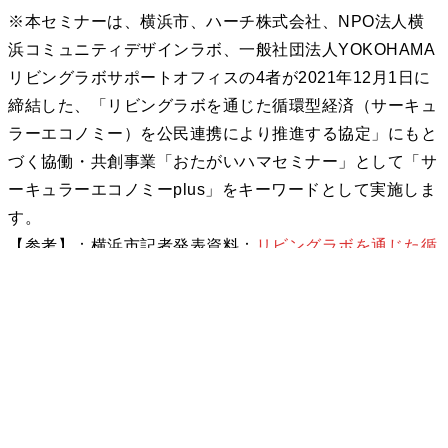
※本セミナーは、横浜市、ハーチ株式会社、NPO法人横
浜コミュニティデザインラボ、一般社団法人YOKOHAMA
リビングラボサポートオフィスの4者が2021年12月1日に
締結した、「リビングラボを通じた循環型経済（サーキュ
ラーエコノミー）を公民連携により推進する協定」にもと
づく協働・共創事業「おたがいハマセミナー」として「サ
ーキュラーエコノミーplus」をキーワードとして実施しま
す。
【参考】：横浜市記者発表資料：
リビングラボを通じた循
環型経済（サーキュラーエコノミー）を推進するための協
定を締結～公民連携で循環型経済を推進し市民のウェルビ
ーイングの向上を目指します～
投
【3月8日】横浜市金沢区の子どもたちとつくる地域の循
環 〜明日をひらく「YOKOHAMA会議2023」
稿
【3月13日】「地域スポーツ✕循環型農業✕ヘルスケアで
ナ