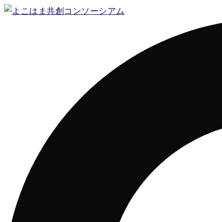
コ
ン
テ
ン
ツ
へ
ス
キ
ッ
プ