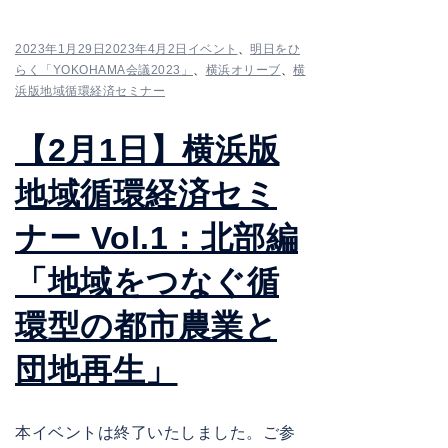
2023年1月29日
2023年4月2日
イベント
、
明日をひ
らく「YOKOHAMA会議2023」
、
横浜オリーブ
、
横
浜版地域循環経済セミナー
【2月1日】横浜版
地域循環経済セミ
ナー Vol.1：北部編
「地域をつなぐ循
環型の都市農業と
団地再生」
本イベントは終了いたしました。ご参