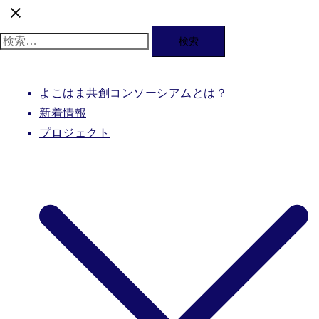
検
索:
よこはま共創コンソーシアムとは？
新着情報
プロジェクト