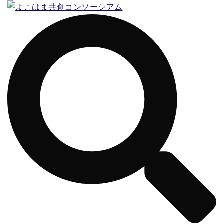
コ
ン
テ
ン
ツ
へ
ス
キ
ッ
プ