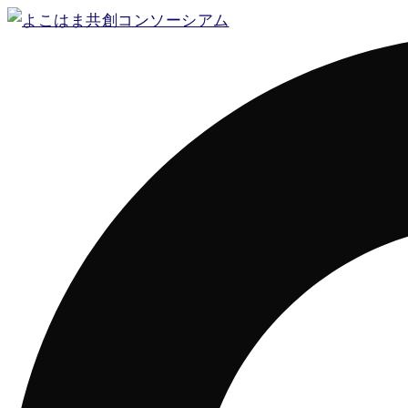
コ
ン
テ
ン
ツ
へ
ス
キ
ッ
プ