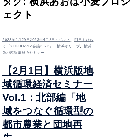
タグ:
横浜あおば小麦プロジ
ェクト
2023年1月29日
2023年4月2日
イベント
、
明日をひら
く「YOKOHAMA会議2023」
、
横浜オリーブ
、
横浜
版地域循環経済セミナー
【2月1日】横浜版地
域循環経済セミナー
Vol.1：北部編「地
域をつなぐ循環型の
都市農業と団地再