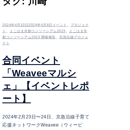
タグ:
川崎
2024年4月10日
2024年4月8日
イベント
、
プロジェク
ト
、
よこはま共創コンソーシアム2023
、
よこはま共
創コンソーシアム2023 開催報告
、
京急沿線プロジェ
クト
合同イベント
「Weaveeマルシ
ェ」【イベントレポ
ート】
2024年2月23日〜24日、京急沿線子育て
応援ネットワークWeavee（ウィービ