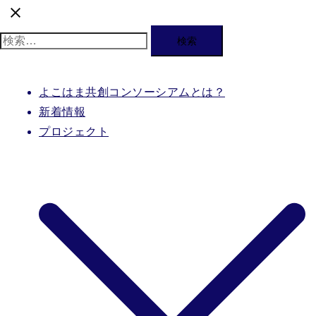
検
索:
よこはま共創コンソーシアムとは？
新着情報
プロジェクト