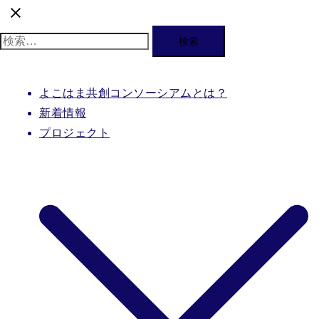
検
索:
よこはま共創コンソーシアムとは？
新着情報
プロジェクト