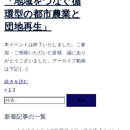
「地域をつなぐ循
環型の都市農業と
団地再生」
本イベントは終了いたしました。ご参
加・ご視聴いただいた皆様、誠にあり
がとうございました。アーカイブ動画
は下記 […]
続きを読む
投
<
1
2
稿
検
の
索:
新着記事の一覧
ペ
ー