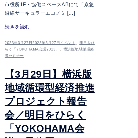
市役所1F・協働スペースABにて「京急
沿線サーキュラーエコノミ […]
続きを読む
2023年3月27日
2023年3月27日
イベント
、
明日をひ
らく「YOKOHAMA会議2023」
、
横浜版地域循環経
済セミナー
【3月29日】横浜版
地域循環型経済推進
プロジェクト報告
会／明日をひらく
「YOKOHAMA会