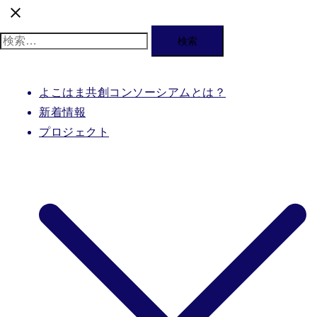
検
索:
よこはま共創コンソーシアムとは？
新着情報
プロジェクト