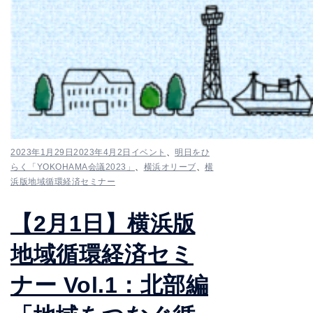
2023年1月29日
2023年4月2日
イベント
、
明日をひ
らく「YOKOHAMA会議2023」
、
横浜オリーブ
、
横
浜版地域循環経済セミナー
【2月1日】横浜版
地域循環経済セミ
ナー Vol.1：北部編